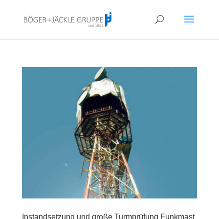
!<--
-->
Instandsetzung und große Turmprüfung Funkmast