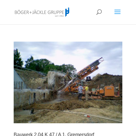
!<--
-->
Bauwerk 2.04 K 47 / A 1, Gremersdorf