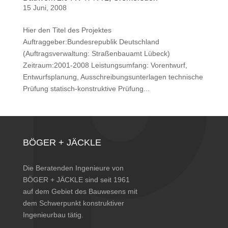
15 Juni, 2008
Hier den Titel des Projektes
Auftraggeber:Bundesrepublik Deutschland
(Auftragsverwaltung: Straßenbauamt Lübeck)
Zeitraum:2001-2008 Leistungsumfang: Vorentwurf,
Entwurfsplanung, Ausschreibungsunterlagen technische
Prüfung statisch-konstruktive Prüfung...
BÖGER + JÄCKLE
Die Beratenden Ingenieure von
BÖGER + JÄCKLE sind seit 1961
auf dem Gebiet des Bauwesens mit
dem Schwerpunkt konstruktiver
Ingenieurbau tätig.