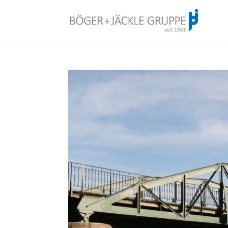
!<--
-->