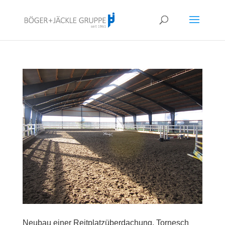
!<--
-->
Neubau einer Reitplatzüberdachung, Tornesch