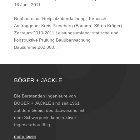
16 Juni, 2011
Neubau einer Reitplatzüberdachung, Tornesch
Auftraggeber:Kreis Pinneberg (Bauherr: Sören Kröger)
Zeitraum:2010-2011 Leistungsumfang: statische und
konstruktive Prüfung Bauüberwachung
Bausumme:202.000...
BÖGER + JÄCKLE
Die Beratenden Ingenieure von
BÖGER + JÄCKLE sind seit 1961
auf dem Gebiet des Bauwesens mit
dem Schwerpunkt konstruktiver
Ingenieurbau tätig.
mehr lesen