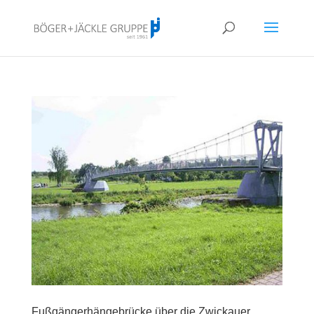
!<--
-->
Fußgängerhängebrücke über die Zwickauer