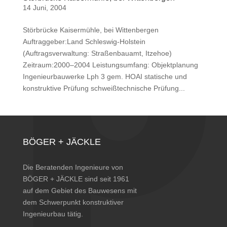
14 Juni, 2004
Störbrücke Kaisermühle, bei Wittenbergen
Auftraggeber:Land Schleswig-Holstein
(Auftragsverwaltung: Straßenbauamt, Itzehoe)
Zeitraum:2000–2004 Leistungsumfang: Objektplanung
Ingenieurbauwerke Lph 3 gem. HOAI statische und
konstruktive Prüfung schweißtechnische Prüfung...
BÖGER + JÄCKLE
Die Beratenden Ingenieure von
BÖGER + JÄCKLE sind seit 1961
auf dem Gebiet des Bauwesens mit
dem Schwerpunkt konstruktiver
Ingenieurbau tätig.