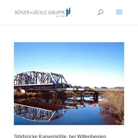
!<--
-->
Störbrücke Kaisermühle, bei Wittenbergen