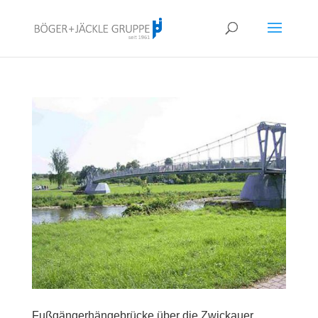
!<--
-->
Fußgängerhängebrücke über die Zwickauer