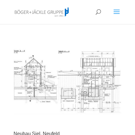
!<--
-->
Neubau Siel, Neufeld