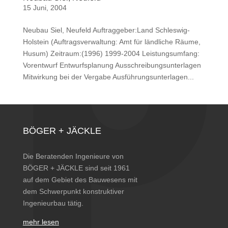
15 Juni, 2004
Neubau Siel, Neufeld Auftraggeber:Land Schleswig-
Holstein (Auftragsverwaltung: Amt für ländliche Räume,
Husum) Zeitraum:(1996) 1999-2004 Leistungsumfang:
Vorentwurf Entwurfsplanung Ausschreibungsunterlagen
Mitwirkung bei der Vergabe Ausführungsunterlagen...
BÖGER + JÄCKLE
Die Beratenden Ingenieure von
BÖGER + JÄCKLE sind seit 1961
auf dem Gebiet des Bauwesens mit
dem Schwerpunkt konstruktiver
Ingenieurbau tätig.
mehr lesen