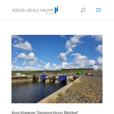
!<--
-->
Anschlagtore Sielverschluss Meldorf