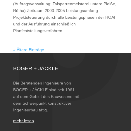
(Auftragsverwaltung: Talsperrenmeisterei untere Pleiße,
Rötha) Zeitraum:2003-2005 Leistungsumfang:
Projektsteuerung durch alle Leistungsphasen der HOAI
und der Ausführung einschließlich
Planfeststellungsverfahren...
« Ältere Einträge
BÖGER + JÄCKLE
Die Beratenden Ingenieure von
BÖGER + JÄCKLE sind seit 1961
auf dem Gebiet des Bauwesens mit
dem Schwerpunkt konstruktiver
Ingenieurbau tätig.
mehr lesen